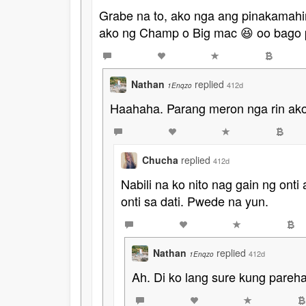
Grabe na to, ako nga ang pinakamahi
ako ng Champ o Big mac 😆 oo bago
Nathan
replied
412d
1Enqzo
Haahaha. Parang meron nga rin ako 
Chucha
replied
412d
Nabili na ko nito nag gain ng on
onti sa dati. Pwede na yun.
Nathan
replied
412d
1Enqzo
Ah. Di ko lang sure kung pareh