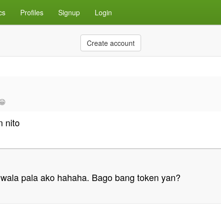
cs
Profiles
Signup
Login
Create account
😁
 nito
 wala pala ako hahaha. Bago bang token yan?