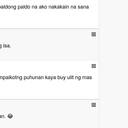
paldong paldo na ako nakakain na sana
 isa.
ampaikotng puhunan kaya buy ulit ng mas
an. 😂