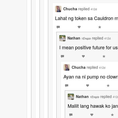
Chucha
replied
412d
Lahat ng token sa Cauldron m
Nathan
replied
412d
1Enqzo
I mean positive future for u
Chucha
replied
412d
Ayan na ni pump no clown
Nathan
replied
412
1Enqzo
Maliit lang hawak ko jan