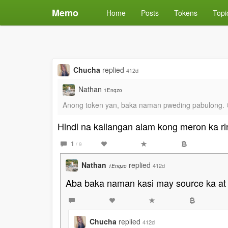
Memo
Home
Posts
Tokens
Topi
Chucha
replied
412d
Nathan
1Enqzo
Anong token yan, baka naman pweding pabulong. 
Hindi na kailangan alam kong meron ka rin
1
/ 9
Nathan
replied
412d
1Enqzo
Aba baka naman kasi may source ka at
Chucha
replied
412d