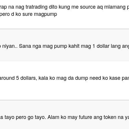
rap na nag tratrading dito kung me source aq mlamang 
 pero d ko sure magpump
niyan.. Sana nga mag pump kahit mag 1 dollar lang ang
ti around 5 dollars, kala ko mag da dump need ko kase p
as tayo pero go tayo. Alam ko may future ang token na y