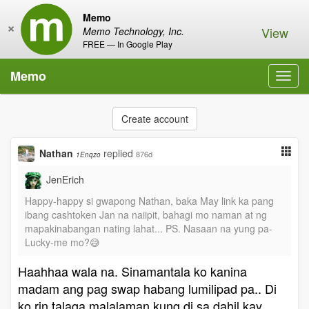
Memo
×
View
Memo Technology, Inc.
FREE — In Google Play
Memo
Toggl
navig
Create account
Nathan
replied
876d
1Enqzo
JenErich
Happy-happy si gwapong Nathan, baka May link ka pang
ibang cashtoken Jan na naiipit, bahagi mo naman at ng
mapakinabangan nating lahat... PS. Nasaan na yung pa-
Lucky-me mo?😅
Haahhaa wala na. Sinamantala ko kanina
madam ang pag swap habang lumilipad pa.. Di
ko rin talaga malalaman kung di sa dahil kay