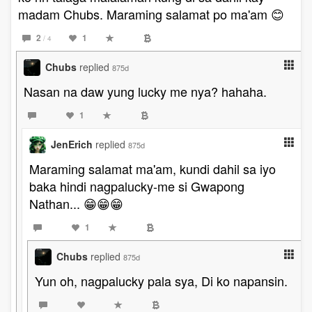
madam Chubs. Maraming salamat po ma'am 😊
2
1
/ 4
Chubs
replied
875d
Nasan na daw yung lucky me nya? hahaha.
1
JenErich
replied
875d
Maraming salamat ma'am, kundi dahil sa iyo
baka hindi nagpalucky-me si Gwapong
Nathan... 😁😁😁
1
Chubs
replied
875d
Yun oh, nagpalucky pala sya, Di ko napansin.