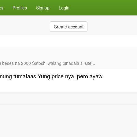
cs
Profiles
Signup
Login
Create account
 beses na 2000 Satoshi walang pinadala si site...
a nung tumataas Yung price nya, pero ayaw.