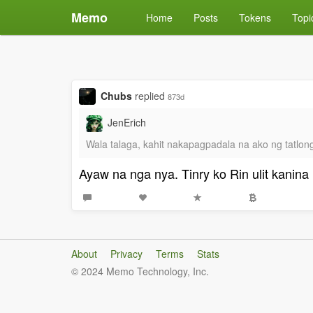
Memo
Home
Posts
Tokens
Topi
Chubs
replied
873d
JenErich
Wala talaga, kahit nakapagpadala na ako ng tatlong
Ayaw na nga nya. Tinry ko Rin ulit kanin
About
Privacy
Terms
Stats
© 2024 Memo Technology, Inc.