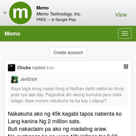
Memo
×
View
Memo Technology, Inc.
FREE — In Google Play
Memo
Toggl
navig
Create account
Chubs
replied
872d
JenErich
Kaya bigla kong naisip itong si Nathan dahil nakita ko itong
post nya last day. Pagsubok din akong kumuha pero olats
talaga. Ikaw ma'am nakakuha ka ba kay Lollipop?
Nakakuha ako ng 45k kagabi tapos nabenta ko
Lang kanina Ng 2 million sats.
Buti nakaclaim pa ako ng madaling araw.