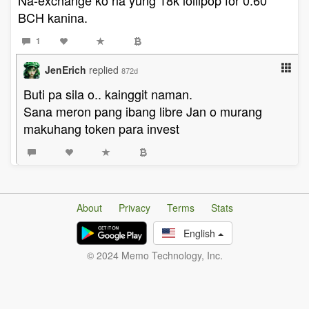
Na-exchange ko na yung 18k lollipop for 0.60
BCH kanina.
1
JenErich
replied
872d
Buti pa sila o.. kainggit naman.
Sana meron pang ibang libre Jan o murang
makuhang token para invest
About
Privacy
Terms
Stats
English
© 2024 Memo Technology, Inc.