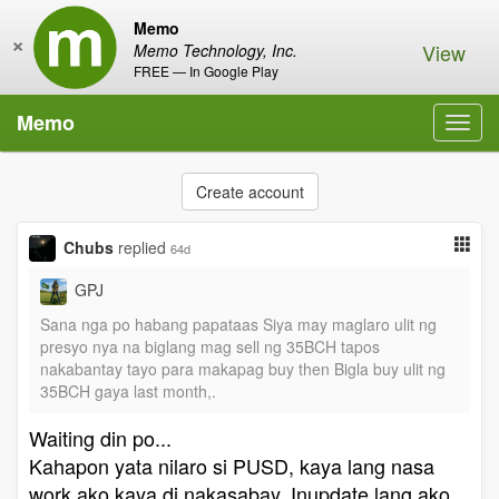
Memo
×
View
Memo Technology, Inc.
FREE — In Google Play
Memo
Toggl
navig
Create account
Chubs
replied
64d
GPJ
Sana nga po habang papataas Siya may maglaro ulit ng
presyo nya na biglang mag sell ng 35BCH tapos
nakabantay tayo para makapag buy then Bigla buy ulit ng
35BCH gaya last month,.
Waiting din po...
Kahapon yata nilaro si PUSD, kaya lang nasa
work ako kaya di nakasabay. Inupdate lang ako