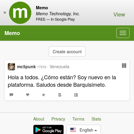
Memo
×
View
Memo Technology, Inc.
FREE — In Google Play
Memo
Toggl
navig
Create account
mc5punk
·
Venezuela
1737d
Hola a todos. ¿Cómo están? Soy nuevo en la
plataforma. Saludos desde Barquisimeto.
About
Privacy
Terms
Stats
English