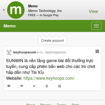
Memo
×
View
Memo Technology, Inc.
FREE — In Google Play
Memo
Toggl
navig
Create account
keyhoopscom
·
keyhoopscom
617d
SUNWIN là nền tảng game bài đổi thưởng trực
tuyến, cung cấp phiên bản web cho các trò chơi
hấp dẫn như Tài Xỉu
Website:
https://www.keyhoops.com/
About
Privacy
Terms
Stats