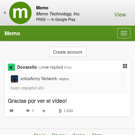
Memo
×
View
Memo Technology, Inc.
FREE — In Google Play
Memo
Toggl
navig
Create account
Donatello
replied
872d
1JYrHB
xolosArmy Network
1Kq5hx
buen español ahí
Gracias por ver el vídeo!
1
1,333