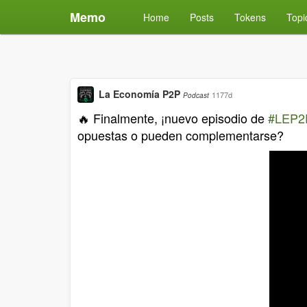
Memo
Home
Posts
Tokens
Topi
La Economía P2P
1177d
Podcast
🔥 Finalmente, ¡nuevo episodio de
#LEP2
opuestas o pueden complementarse?