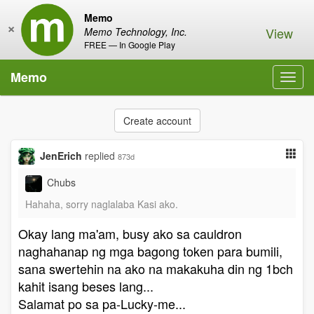
Memo
×
View
Memo Technology, Inc.
FREE — In Google Play
Memo
Toggl
navig
Create account
JenErich
replied
873d
Chubs
Hahaha, sorry naglalaba Kasi ako.
Okay lang ma'am, busy ako sa cauldron
naghahanap ng mga bagong token para bumili,
sana swertehin na ako na makakuha din ng 1bch
kahit isang beses lang...
Salamat po sa pa-Lucky-me...