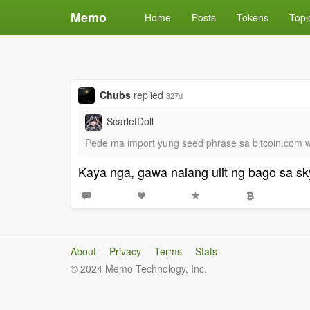
Memo
Home
Posts
Tokens
Topi
Chubs
replied
327d
ScarletDoll
Pede ma import yung seed phrase sa bitcoin.com 
Kaya nga, gawa nalang ulit ng bago sa sk
About
Privacy
Terms
Stats
© 2024 Memo Technology, Inc.