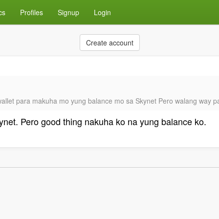
cs
Profiles
Signup
Login
Create account
wallet para makuha mo yung balance mo sa Skynet Pero walang way pa
ynet. Pero good thing nakuha ko na yung balance ko.