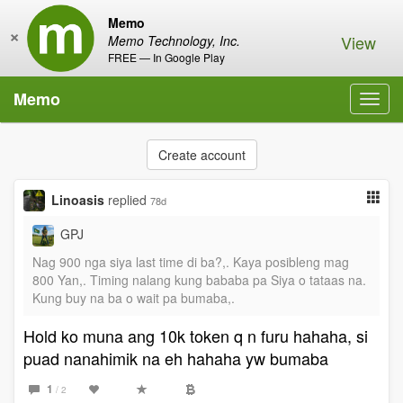
Memo
×
View
Memo Technology, Inc.
FREE — In Google Play
Memo
Toggl
navig
Create account
Linoasis
replied
78d
GPJ
Nag 900 nga siya last time di ba?,. Kaya posibleng mag
800 Yan,. Timing nalang kung bababa pa Siya o tataas na.
Kung buy na ba o wait pa bumaba,.
Hold ko muna ang 10k token q n furu hahaha, si
puad nanahimik na eh hahaha yw bumaba
1
/ 2