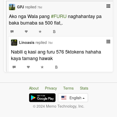
GPJ
replied
78d
Ako nga Wala pang
#FURU
naghahantay pa
baka bumaba sa 500 flat,.
Linoasis
replied
78d
Nabili q kasi ang furu 576 5ktokens hahaha
kaya tamang hawak
About
Privacy
Terms
Stats
English
© 2024 Memo Technology, Inc.