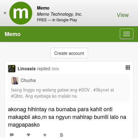
Memo
×
View
Memo Technology, Inc.
FREE — In Google Play
Memo
Toggl
navig
Create account
Linoasis
replied
250d
Chucha
Isang linggo ng walang galaw ang #SOV , #Skynet at
#Qbtc. Ang eyebags ko malaki na.
akonag hihintay na bumaba para kahit onti
makapbii ako,m sa ngyun mahirap bumili lalo na
magpapasko